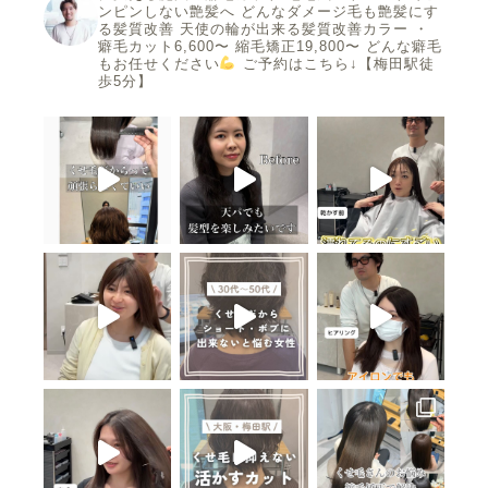
ンピンしない艶髪へ
どんなダメージ毛も艶髪にす
る髪質改善
天使の輪が出来る髪質改善カラー
・
癖毛カット6,600〜
縮毛矯正19,800〜
どんな癖毛
もお任せください
ご予約はこちら↓【梅田駅徒
歩5分】