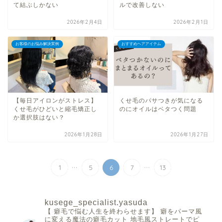
て結ぶしかない
ルで改善しない
2026年2月4日
2026年2月1日
お客様のお悩み解決実例
おすすめヘアアイテム
【毎日アイロンがストレス】
くせ毛のパサつきが気になる
くせ毛がひどいと縮毛矯正し
のにオイルはベタつく問題
か選択肢はない？
2026年1月28日
2026年1月27日
...
...
1
5
6
7
13
kusege_specialist.yasuda
【 癖毛で悩む人生を終わらせます】
癖をパーマ風
に変える魔法の癖毛カット
地毛風ストレートでピ