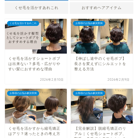
くせ毛を活かすあれこれ
おすすめヘアアイテム
くせ毛を活かすあれこれ
お客様のお悩み解決実例
くせ毛を活かすショートボブ
【伸ばし途中のくせ毛ボブ】
は出来ない？多毛・広がりや
長さを変えずにシルエットを
すい髪におすすめな理由
整える方法
2026年2月10日
2026年2月9日
お客様のお悩み解決実例
お客様のお悩み解決実例
くせ毛を活かすから縮毛矯正
【完全解説】脱縮毛矯正のリ
はアリ？迷ったときの考え方
アル｜くせ毛ショートボブ、