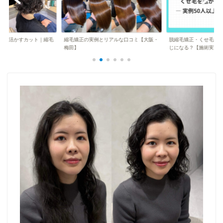
毛を活かすカット｜縮毛
縮毛矯正の実例とリアルな口コミ【大阪・
脱縮毛矯正・くせ毛を
へ
梅田】
じになる？【施術実...