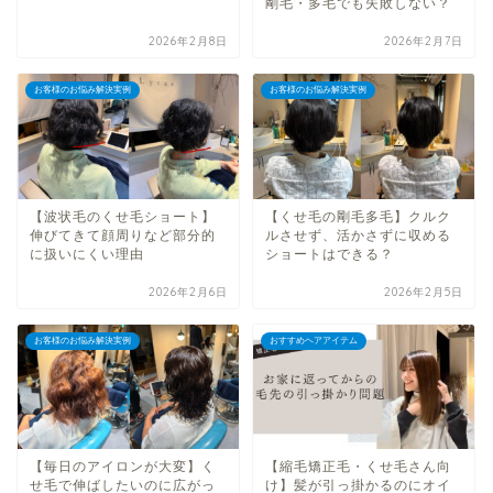
剛毛・多毛でも失敗しない？
2026年2月8日
2026年2月7日
お客様のお悩み解決実例
お客様のお悩み解決実例
【波状毛のくせ毛ショート】
【くせ毛の剛毛多毛】クルク
伸びてきて顔周りなど部分的
ルさせず、活かさずに収める
に扱いにくい理由
ショートはできる？
2026年2月6日
2026年2月5日
お客様のお悩み解決実例
おすすめヘアアイテム
【毎日のアイロンが大変】く
【縮毛矯正毛・くせ毛さん向
せ毛で伸ばしたいのに広がっ
け】髪が引っ掛かるのにオイ