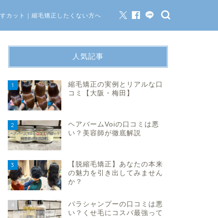
すカット｜縮毛矯正したくない方へ
人気記事
縮毛矯正の実例とリアルな口
1
コミ【大阪・梅田】
ヘアバームVoiの口コミは悪
2
い？美容師が徹底解説
【脱縮毛矯正】あなたの本来
3
の魅力を引き出してみません
か？
パラシャンプーの口コミは悪
4
い？くせ毛にコスパ最強って