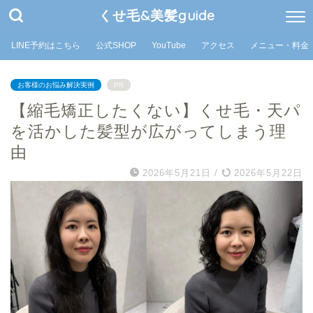
くせ毛&美髪guide
LINE予約はこちら
公式SHOP
YouTube
アクセス
メニュー・料金
お客様のお悩み解決実例
PR
【縮毛矯正したくない】くせ毛・天パ
を活かした髪型が広がってしまう理
由
2026年5月21日
/
2026年5月22日