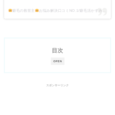
癖毛の救世主
お悩み解決口コミNO.1/癖毛活かすカット/巻ける縮毛矯正/髪質改善/大阪・梅田(@kusege_specialist.yasuda)がシェアした投稿
目次
OPEN
スポンサーリンク