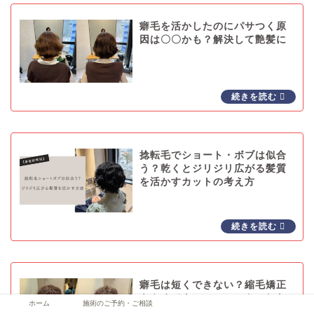
癖毛を活かしたのにパサつく原
因は〇〇かも？解決して艶髪に
捻転毛でショート・ボブは似合
う？乾くとジリジリ広がる髪質
を活かすカットの考え方
癖毛は短くできない？縮毛矯正
をやめてウルフショートにした
ホーム
施術のご予約・ご相談
実例