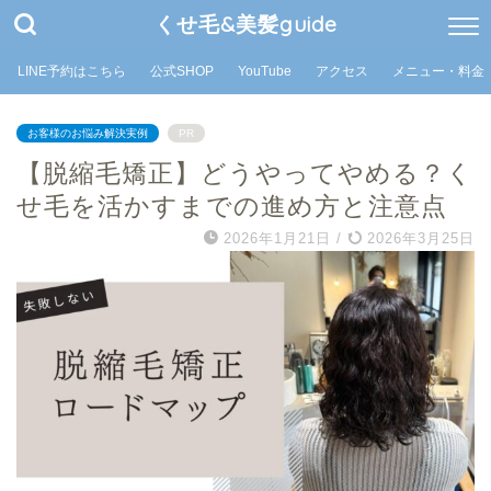
くせ毛&美髪guide
LINE予約はこちら
公式SHOP
YouTube
アクセス
メニュー・料金
お客様のお悩み解決実例
PR
【脱縮毛矯正】どうやってやめる？く
せ毛を活かすまでの進め方と注意点
2026年1月21日
/
2026年3月25日